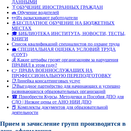
ДАННЫМИ
👔ОБУЧЕНИЕ ИНОСТРАННЫХ ГРАЖДАН
🚗 Обучение водителей
👀Их разыскивают работодатели
📓БЕСПЛАТНОЕ ОБУЧЕНИЕ НА БЮДЖЕТНЫХ
МЕСТАХ
🎓 БИБЛИОТЕКА ИНСТИТУТА, НОВОСТИ, ТЕСТЫ,
КНИГИ
Список квалификаций специалистов по охране труда
💼 СПЕЦИАЛЬНАЯ ОЦЕНКА УСЛОВИЙ ТРУДА
(СОУТ)
💰 Какие штрафы грозят организациям за нарушения
ПРАВИЛ в этом году?
👉 ПРАВА ВОЕННОСЛУЖАЩИХ НА
ПРОФЕССИОНАЛЬНУЮ ПЕРЕПОДГОТОВКУ
📑Линейка консалтинговых услуг
📑Выгодное партнёрство для начинающих и успешно
развивающихся образовательных организаций
☎ Приобрести Курсы, Методички и Пособия ДПО для
СДО | Низкие цены от АНО НИИ ДПО
📕 Комплекты документов для образовательной
деятельности
Прием и зачисление групп производится в
день оформления