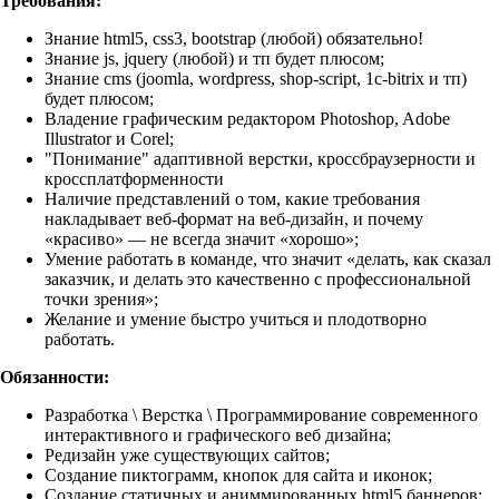
Требования:
Знание html5, css3, bootstrap (любой) обязательно!
Знание js, jquery (любой) и тп будет плюсом;
Знание cms (joomla, wordpress, shop-script, 1c-bitrix и тп)
будет плюсом;
Владение графическим редактором Photoshop, Adobe
Illustrator и Corel;
"Понимание" адаптивной верстки, кроссбраузерности и
кроссплатформенности
Наличие представлений о том, какие требования
накладывает веб-формат на веб-дизайн, и почему
«красиво» — не всегда значит «хорошо»;
Умение работать в команде, что значит «делать, как сказал
заказчик, и делать это качественно с профессиональной
точки зрения»;
Желание и умение быстро учиться и плодотворно
работать.
Обязанности:
Разработка \ Верстка \ Программирование современного
интерактивного и графического веб дизайна;
Редизайн уже существующих сайтов;
Создание пиктограмм, кнопок для сайта и иконок;
Создание статичных и аниммированных html5 баннеров;