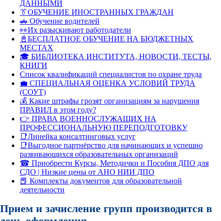
ДАННЫМИ
👔ОБУЧЕНИЕ ИНОСТРАННЫХ ГРАЖДАН
🚗 Обучение водителей
👀Их разыскивают работодатели
📓БЕСПЛАТНОЕ ОБУЧЕНИЕ НА БЮДЖЕТНЫХ
МЕСТАХ
🎓 БИБЛИОТЕКА ИНСТИТУТА, НОВОСТИ, ТЕСТЫ,
КНИГИ
Список квалификаций специалистов по охране труда
💼 СПЕЦИАЛЬНАЯ ОЦЕНКА УСЛОВИЙ ТРУДА
(СОУТ)
💰 Какие штрафы грозят организациям за нарушения
ПРАВИЛ в этом году?
👉 ПРАВА ВОЕННОСЛУЖАЩИХ НА
ПРОФЕССИОНАЛЬНУЮ ПЕРЕПОДГОТОВКУ
📑Линейка консалтинговых услуг
📑Выгодное партнёрство для начинающих и успешно
развивающихся образовательных организаций
☎ Приобрести Курсы, Методички и Пособия ДПО для
СДО | Низкие цены от АНО НИИ ДПО
📕 Комплекты документов для образовательной
деятельности
Прием и зачисление групп производится в
день оформления