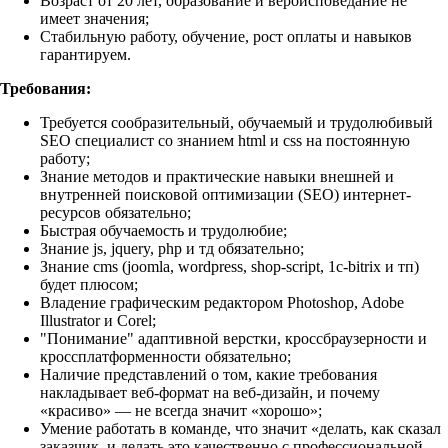
Возраст от 20 лет, образование и вероисповедание не
имеет значения;
Стабильную работу, обучение, рост оплаты и навыков
гарантируем.
Требования:
Требуется сообразительный, обучаемый и трудолюбивый
SEO специалист со знанием html и css на постоянную
работу;
Знание методов и практические навыки внешней и
внутренней поисковой оптимизации (SEO) интернет-
ресурсов обязательно;
Быстрая обучаемость и трудолюбие;
Знание js, jquery, php и тд обязательно;
Знание cms (joomla, wordpress, shop-script, 1c-bitrix и тп)
будет плюсом;
Владение графическим редактором Photoshop, Adobe
Illustrator и Corel;
"Понимание" адаптивной верстки, кроссбраузерности и
кроссплатформенности обязательно;
Наличие представлений о том, какие требования
накладывает веб-формат на веб-дизайн, и почему
«красиво» — не всегда значит «хорошо»;
Умение работать в команде, что значит «делать, как сказал
заказчик, и делать это качественно с профессиональной