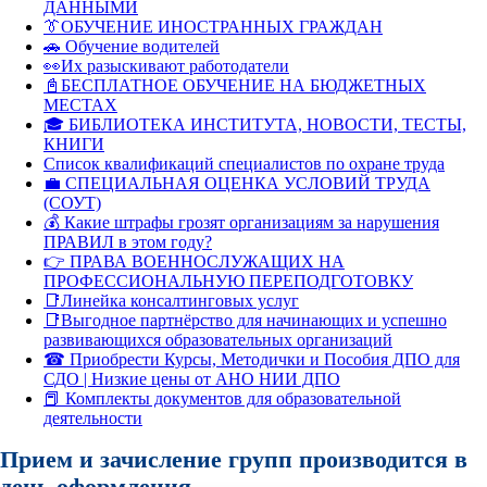
ДАННЫМИ
👔ОБУЧЕНИЕ ИНОСТРАННЫХ ГРАЖДАН
🚗 Обучение водителей
👀Их разыскивают работодатели
📓БЕСПЛАТНОЕ ОБУЧЕНИЕ НА БЮДЖЕТНЫХ
МЕСТАХ
🎓 БИБЛИОТЕКА ИНСТИТУТА, НОВОСТИ, ТЕСТЫ,
КНИГИ
Список квалификаций специалистов по охране труда
💼 СПЕЦИАЛЬНАЯ ОЦЕНКА УСЛОВИЙ ТРУДА
(СОУТ)
💰 Какие штрафы грозят организациям за нарушения
ПРАВИЛ в этом году?
👉 ПРАВА ВОЕННОСЛУЖАЩИХ НА
ПРОФЕССИОНАЛЬНУЮ ПЕРЕПОДГОТОВКУ
📑Линейка консалтинговых услуг
📑Выгодное партнёрство для начинающих и успешно
развивающихся образовательных организаций
☎ Приобрести Курсы, Методички и Пособия ДПО для
СДО | Низкие цены от АНО НИИ ДПО
📕 Комплекты документов для образовательной
деятельности
Прием и зачисление групп производится в
день оформления