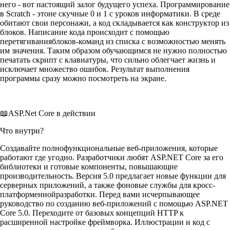
него - вот настоящий залог будущего успеха. Программирование
в Scratch - этоне скучные 0 и 1 с уроков информатики. В среде
обитают свои персонажи, а код складывается как конструктор из
блоков. Написание кода происходит с помощью
перетягиванияблоков-команд из списка с возможностью менять
им значения. Таким образом обучающимся не нужно полностью
печатать скрипт с клавиатуры, что сильно облегчает жизнь и
исключает множество ошибок. Результат выполнения
программы сразу можно посмотреть на экране.
📖ASP.Net Core в действии
Что внутри?
Создавайте полнофункциональные веб-приложения, которые
работают где угодно. Разработчики любят ASP.NET Core за его
библиотеки и готовые компоненты, повышающие
производительность. Версия 5.0 предлагает новые функции для
серверных приложений, а также фоновые службы для кросс-
платформеннойразработки. Перед вами исчерпывающее
руководство по созданию веб-приложений с помощью ASP.NET
Core 5.0. Переходите от базовых концепций HTTP к
расширенной настройке фреймворка. Иллюстрации и код с