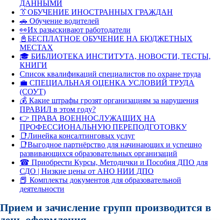
ДАННЫМИ
👔ОБУЧЕНИЕ ИНОСТРАННЫХ ГРАЖДАН
🚗 Обучение водителей
👀Их разыскивают работодатели
📓БЕСПЛАТНОЕ ОБУЧЕНИЕ НА БЮДЖЕТНЫХ
МЕСТАХ
🎓 БИБЛИОТЕКА ИНСТИТУТА, НОВОСТИ, ТЕСТЫ,
КНИГИ
Список квалификаций специалистов по охране труда
💼 СПЕЦИАЛЬНАЯ ОЦЕНКА УСЛОВИЙ ТРУДА
(СОУТ)
💰 Какие штрафы грозят организациям за нарушения
ПРАВИЛ в этом году?
👉 ПРАВА ВОЕННОСЛУЖАЩИХ НА
ПРОФЕССИОНАЛЬНУЮ ПЕРЕПОДГОТОВКУ
📑Линейка консалтинговых услуг
📑Выгодное партнёрство для начинающих и успешно
развивающихся образовательных организаций
☎ Приобрести Курсы, Методички и Пособия ДПО для
СДО | Низкие цены от АНО НИИ ДПО
📕 Комплекты документов для образовательной
деятельности
Прием и зачисление групп производится в
день оформления