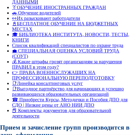
ДАННЫМИ
👔ОБУЧЕНИЕ ИНОСТРАННЫХ ГРАЖДАН
🚗 Обучение водителей
👀Их разыскивают работодатели
📓БЕСПЛАТНОЕ ОБУЧЕНИЕ НА БЮДЖЕТНЫХ
МЕСТАХ
🎓 БИБЛИОТЕКА ИНСТИТУТА, НОВОСТИ, ТЕСТЫ,
КНИГИ
Список квалификаций специалистов по охране труда
💼 СПЕЦИАЛЬНАЯ ОЦЕНКА УСЛОВИЙ ТРУДА
(СОУТ)
💰 Какие штрафы грозят организациям за нарушения
ПРАВИЛ в этом году?
👉 ПРАВА ВОЕННОСЛУЖАЩИХ НА
ПРОФЕССИОНАЛЬНУЮ ПЕРЕПОДГОТОВКУ
📑Линейка консалтинговых услуг
📑Выгодное партнёрство для начинающих и успешно
развивающихся образовательных организаций
☎ Приобрести Курсы, Методички и Пособия ДПО для
СДО | Низкие цены от АНО НИИ ДПО
📕 Комплекты документов для образовательной
деятельности
Прием и зачисление групп производится в
день оформления