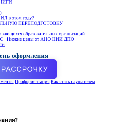
КНИГИ
)
ИЛ в этом году?
ЛЬНУЮ ПЕРЕПОДГОТОВКУ
ивающихся образовательных организаций
ДО | Низкие цены от АНО НИИ ДПО
сти
день оформления
РАССРОЧКУ
ументы
Профориентация
Как стать слушателем
нания?