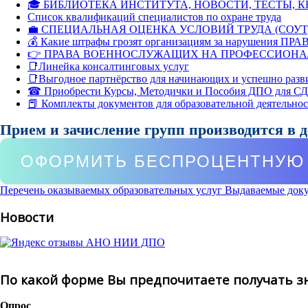
🎓 БИБЛИОТЕКА ИНСТИТУТА, НОВОСТИ, ТЕСТЫ, 
Список квалификаций специалистов по охране труда
💼 СПЕЦИАЛЬНАЯ ОЦЕНКА УСЛОВИЙ ТРУДА (СОУТ
💰 Какие штрафы грозят организациям за нарушения ПРАВ
👉 ПРАВА ВОЕННОСЛУЖАЩИХ НА ПРОФЕССИОНА
📑Линейка консалтинговых услуг
📑Выгодное партнёрство для начинающих и успешно разв
☎ Приобрести Курсы, Методички и Пособия ДПО для С
📕 Комплекты документов для образовательной деятельно
Прием и зачисление групп производится в 
ОФОРМИТЬ БЕСПРОЦЕНТНУЮ 
Перечень оказываемых образовательных услуг
Выдаваемые док
Новости
По какой форме Вы предпочитаете получать з
Опрос