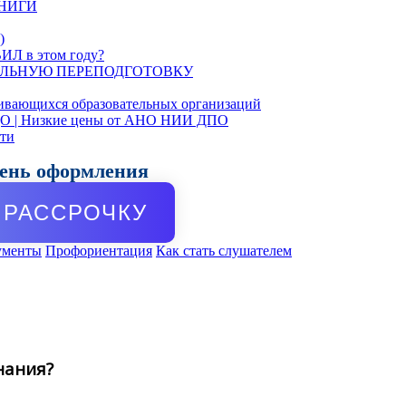
КНИГИ
)
ИЛ в этом году?
ЛЬНУЮ ПЕРЕПОДГОТОВКУ
ивающихся образовательных организаций
ДО | Низкие цены от АНО НИИ ДПО
сти
день оформления
РАССРОЧКУ
ументы
Профориентация
Как стать слушателем
нания?