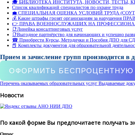
🎓 БИБЛИОТЕКА ИНСТИТУТА, НОВОСТИ, ТЕСТЫ, 
Список квалификаций специалистов по охране труда
💼 СПЕЦИАЛЬНАЯ ОЦЕНКА УСЛОВИЙ ТРУДА (СОУТ
💰 Какие штрафы грозят организациям за нарушения ПРАВ
👉 ПРАВА ВОЕННОСЛУЖАЩИХ НА ПРОФЕССИОНА
📑Линейка консалтинговых услуг
📑Выгодное партнёрство для начинающих и успешно разв
☎ Приобрести Курсы, Методички и Пособия ДПО для С
📕 Комплекты документов для образовательной деятельно
Прием и зачисление групп производится в 
ОФОРМИТЬ БЕСПРОЦЕНТНУЮ 
Перечень оказываемых образовательных услуг
Выдаваемые док
Новости
По какой форме Вы предпочитаете получать з
Опрос