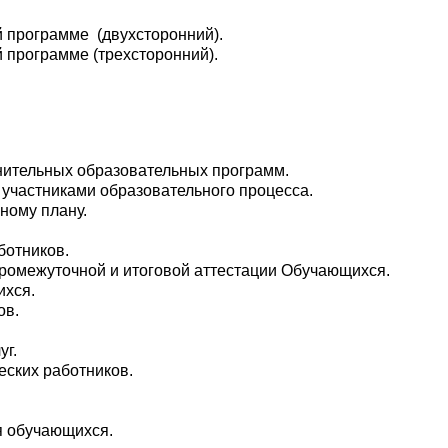
й программе (двухсторонний).
 программе (трехсторонний).
нительных образовательных программ.
участниками образовательного процесса.
ному плану.
ботников.
промежуточной и итоговой аттестации Обучающихся.
ихся.
ов.
уг.
еских работников.
я обучающихся.