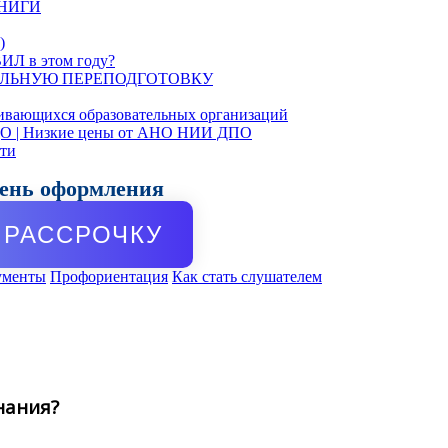
КНИГИ
)
ИЛ в этом году?
ЛЬНУЮ ПЕРЕПОДГОТОВКУ
ивающихся образовательных организаций
ДО | Низкие цены от АНО НИИ ДПО
сти
день оформления
РАССРОЧКУ
ументы
Профориентация
Как стать слушателем
нания?