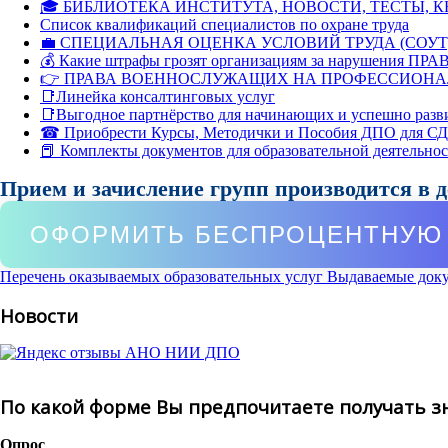
🎓 БИБЛИОТЕКА ИНСТИТУТА, НОВОСТИ, ТЕСТЫ, 
Список квалификаций специалистов по охране труда
💼 СПЕЦИАЛЬНАЯ ОЦЕНКА УСЛОВИЙ ТРУДА (СОУТ
💰 Какие штрафы грозят организациям за нарушения ПРАВ
👉 ПРАВА ВОЕННОСЛУЖАЩИХ НА ПРОФЕССИОНА
📑Линейка консалтинговых услуг
📑Выгодное партнёрство для начинающих и успешно разв
☎ Приобрести Курсы, Методички и Пособия ДПО для С
📕 Комплекты документов для образовательной деятельно
Прием и зачисление групп производится в 
ОФОРМИТЬ БЕСПРОЦЕНТНУЮ 
Перечень оказываемых образовательных услуг
Выдаваемые док
Новости
По какой форме Вы предпочитаете получать з
Опрос