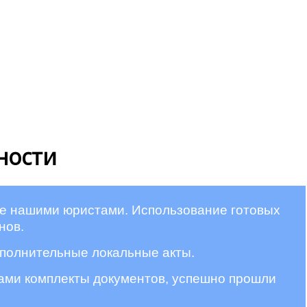
ности
ые нашими юристами. Использование готовых
нов.
ополнительные локальные акты.
нами комплекты документов, успешно прошли