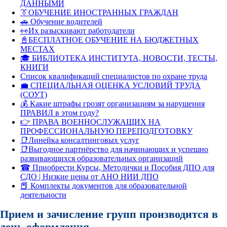
ДАННЫМИ
👔ОБУЧЕНИЕ ИНОСТРАННЫХ ГРАЖДАН
🚗 Обучение водителей
👀Их разыскивают работодатели
📓БЕСПЛАТНОЕ ОБУЧЕНИЕ НА БЮДЖЕТНЫХ
МЕСТАХ
🎓 БИБЛИОТЕКА ИНСТИТУТА, НОВОСТИ, ТЕСТЫ,
КНИГИ
Список квалификаций специалистов по охране труда
💼 СПЕЦИАЛЬНАЯ ОЦЕНКА УСЛОВИЙ ТРУДА
(СОУТ)
💰 Какие штрафы грозят организациям за нарушения
ПРАВИЛ в этом году?
👉 ПРАВА ВОЕННОСЛУЖАЩИХ НА
ПРОФЕССИОНАЛЬНУЮ ПЕРЕПОДГОТОВКУ
📑Линейка консалтинговых услуг
📑Выгодное партнёрство для начинающих и успешно
развивающихся образовательных организаций
☎ Приобрести Курсы, Методички и Пособия ДПО для
СДО | Низкие цены от АНО НИИ ДПО
📕 Комплекты документов для образовательной
деятельности
Прием и зачисление групп производится в
день оформления