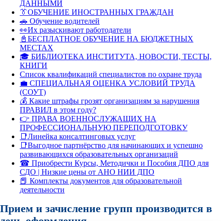
ДАННЫМИ
👔ОБУЧЕНИЕ ИНОСТРАННЫХ ГРАЖДАН
🚗 Обучение водителей
👀Их разыскивают работодатели
📓БЕСПЛАТНОЕ ОБУЧЕНИЕ НА БЮДЖЕТНЫХ
МЕСТАХ
🎓 БИБЛИОТЕКА ИНСТИТУТА, НОВОСТИ, ТЕСТЫ,
КНИГИ
Список квалификаций специалистов по охране труда
💼 СПЕЦИАЛЬНАЯ ОЦЕНКА УСЛОВИЙ ТРУДА
(СОУТ)
💰 Какие штрафы грозят организациям за нарушения
ПРАВИЛ в этом году?
👉 ПРАВА ВОЕННОСЛУЖАЩИХ НА
ПРОФЕССИОНАЛЬНУЮ ПЕРЕПОДГОТОВКУ
📑Линейка консалтинговых услуг
📑Выгодное партнёрство для начинающих и успешно
развивающихся образовательных организаций
☎ Приобрести Курсы, Методички и Пособия ДПО для
СДО | Низкие цены от АНО НИИ ДПО
📕 Комплекты документов для образовательной
деятельности
Прием и зачисление групп производится в
день оформления