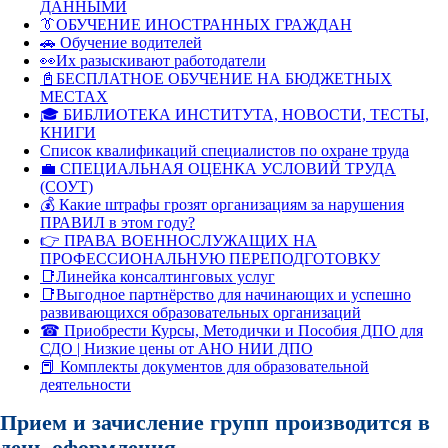
ДАННЫМИ
👔ОБУЧЕНИЕ ИНОСТРАННЫХ ГРАЖДАН
🚗 Обучение водителей
👀Их разыскивают работодатели
📓БЕСПЛАТНОЕ ОБУЧЕНИЕ НА БЮДЖЕТНЫХ
МЕСТАХ
🎓 БИБЛИОТЕКА ИНСТИТУТА, НОВОСТИ, ТЕСТЫ,
КНИГИ
Список квалификаций специалистов по охране труда
💼 СПЕЦИАЛЬНАЯ ОЦЕНКА УСЛОВИЙ ТРУДА
(СОУТ)
💰 Какие штрафы грозят организациям за нарушения
ПРАВИЛ в этом году?
👉 ПРАВА ВОЕННОСЛУЖАЩИХ НА
ПРОФЕССИОНАЛЬНУЮ ПЕРЕПОДГОТОВКУ
📑Линейка консалтинговых услуг
📑Выгодное партнёрство для начинающих и успешно
развивающихся образовательных организаций
☎ Приобрести Курсы, Методички и Пособия ДПО для
СДО | Низкие цены от АНО НИИ ДПО
📕 Комплекты документов для образовательной
деятельности
Прием и зачисление групп производится в
день оформления