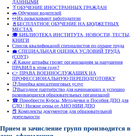
ДАННЫМИ
👔ОБУЧЕНИЕ ИНОСТРАННЫХ ГРАЖДАН
🚗 Обучение водителей
👀Их разыскивают работодатели
📓БЕСПЛАТНОЕ ОБУЧЕНИЕ НА БЮДЖЕТНЫХ
МЕСТАХ
🎓 БИБЛИОТЕКА ИНСТИТУТА, НОВОСТИ, ТЕСТЫ,
КНИГИ
Список квалификаций специалистов по охране труда
💼 СПЕЦИАЛЬНАЯ ОЦЕНКА УСЛОВИЙ ТРУДА
(СОУТ)
💰 Какие штрафы грозят организациям за нарушения
ПРАВИЛ в этом году?
👉 ПРАВА ВОЕННОСЛУЖАЩИХ НА
ПРОФЕССИОНАЛЬНУЮ ПЕРЕПОДГОТОВКУ
📑Линейка консалтинговых услуг
📑Выгодное партнёрство для начинающих и успешно
развивающихся образовательных организаций
☎ Приобрести Курсы, Методички и Пособия ДПО для
СДО | Низкие цены от АНО НИИ ДПО
📕 Комплекты документов для образовательной
деятельности
Прием и зачисление групп производится в
день оформления