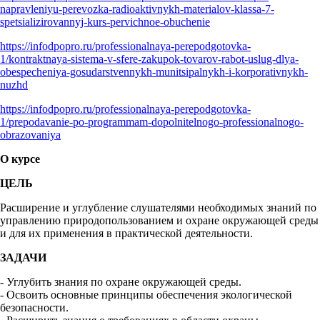
napravleniyu-perevozka-radioaktivnykh-materialov-klassa-7-
spetsializirovannyj-kurs-pervichnoe-obuchenie
https://infodpopro.ru/professionalnaya-perepodgotovka-
1/kontraktnaya-sistema-v-sfere-zakupok-tovarov-rabot-uslug-dlya-
obespecheniya-gosudarstvennykh-munitsipalnykh-i-korporativnykh-
nuzhd
https://infodpopro.ru/professionalnaya-perepodgotovka-
1/prepodavanie-po-programmam-dopolnitelnogo-professionalnogo-
obrazovaniya
О курсе
ЦЕЛЬ
Расширение и углубление слушателями необходимых знаний по
управлению природопользованием и охране окружающей среды
и для их применения в практической деятельности.
ЗАДАЧИ
- Углубить знания по охране окружающей среды.
- Освоить основные принципы обеспечения экологической
безопасности.