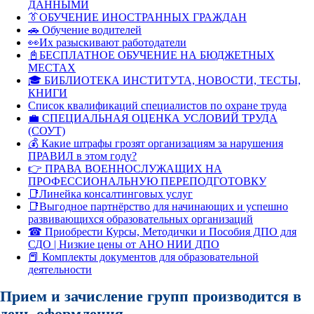
ДАННЫМИ
👔ОБУЧЕНИЕ ИНОСТРАННЫХ ГРАЖДАН
🚗 Обучение водителей
👀Их разыскивают работодатели
📓БЕСПЛАТНОЕ ОБУЧЕНИЕ НА БЮДЖЕТНЫХ
МЕСТАХ
🎓 БИБЛИОТЕКА ИНСТИТУТА, НОВОСТИ, ТЕСТЫ,
КНИГИ
Список квалификаций специалистов по охране труда
💼 СПЕЦИАЛЬНАЯ ОЦЕНКА УСЛОВИЙ ТРУДА
(СОУТ)
💰 Какие штрафы грозят организациям за нарушения
ПРАВИЛ в этом году?
👉 ПРАВА ВОЕННОСЛУЖАЩИХ НА
ПРОФЕССИОНАЛЬНУЮ ПЕРЕПОДГОТОВКУ
📑Линейка консалтинговых услуг
📑Выгодное партнёрство для начинающих и успешно
развивающихся образовательных организаций
☎ Приобрести Курсы, Методички и Пособия ДПО для
СДО | Низкие цены от АНО НИИ ДПО
📕 Комплекты документов для образовательной
деятельности
Прием и зачисление групп производится в
день оформления