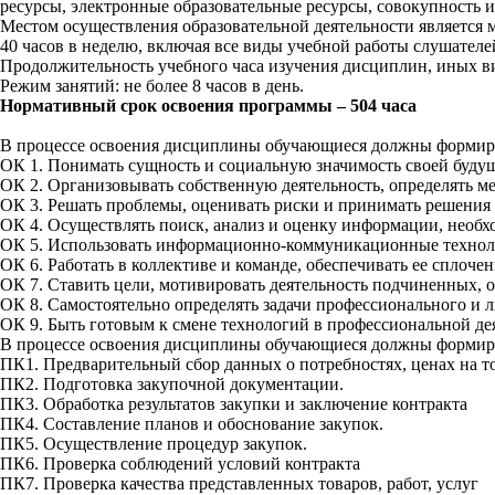
ресурсы, электронные образовательные ресурсы, совокупность
Местом осуществления образовательной деятельности является
40 часов в неделю, включая все виды учебной работы слушателе
Продолжительность учебного часа изучения дисциплин, иных ви
Режим занятий: не более 8 часов в день.
Нормативный срок освоения программы – 504 часа
В процессе освоения дисциплины обучающиеся должны формир
ОК 1. Понимать сущность и социальную значимость своей будущ
ОК 2. Организовывать собственную деятельность, определять м
ОК 3. Решать проблемы, оценивать риски и принимать решения 
ОК 4. Осуществлять поиск, анализ и оценку информации, необх
ОК 5. Использовать информационно-коммуникационные техноло
ОК 6. Работать в коллективе и команде, обеспечивать ее сплоче
ОК 7. Ставить цели, мотивировать деятельность подчиненных, о
ОК 8. Самостоятельно определять задачи профессионального и 
ОК 9. Быть готовым к смене технологий в профессиональной де
В процессе освоения дисциплины обучающиеся должны формир
ПК1. Предварительный сбор данных о потребностях, ценах на то
ПК2. Подготовка закупочной документации.
ПК3. Обработка результатов закупки и заключение контракта
ПК4. Составление планов и обоснование закупок.
ПК5. Осуществление процедур закупок.
ПК6. Проверка соблюдений условий контракта
ПК7. Проверка качества представленных товаров, работ, услуг