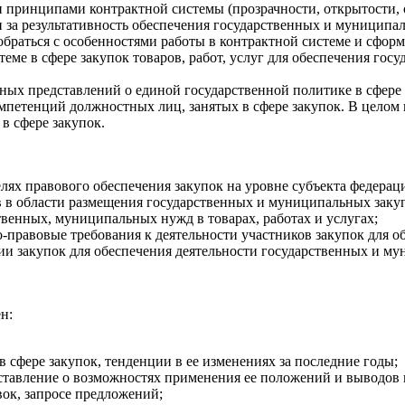
 принципами контрактной системы (прозрачности, открытости, 
ти за результативность обеспечения государственных и муницип
браться с особенностями работы в контрактной системе и сфор
теме в сфере закупок товаров, работ, услуг для обеспечения г
ых представлений о единой государственной политике в сфере з
петенций должностных лиц, занятых в сфере закупок. В целом
в сфере закупок.
ях правового обеспечения закупок на уровне субъекта федерац
 в области размещения государственных и муниципальных заку
венных, муниципальных нужд в товарах, работах и услугах;
-правовые требования к деятельности участников закупок для 
и закупок для обеспечения деятельности государственных и му
н:
сфере закупок, тенденции в ее изменениях за последние годы;
тавление о возможностях применения ее положений и выводов 
вок, запросе предложений;