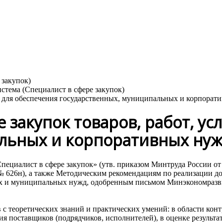
луг для обеспечения государственных, муниципальных и корпора
 закупок товаров, работ, ус
альных и корпоративных ну
ециалист в сфере закупок» (утв. приказом Минтруда России от 
г. № 626н), а также Методическим рекомендациям по реализаци
ных и муниципальных нужд, одобренным письмом Минэкономраз
с теоретических знаний и практических умений: в области кон
я поставщиков (подрядчиков, исполнителей), в оценке результа