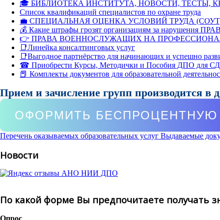
🎓 БИБЛИОТЕКА ИНСТИТУТА, НОВОСТИ, ТЕСТЫ, 
Список квалификаций специалистов по охране труда
💼 СПЕЦИАЛЬНАЯ ОЦЕНКА УСЛОВИЙ ТРУДА (СОУТ
💰 Какие штрафы грозят организациям за нарушения ПРАВ
👉 ПРАВА ВОЕННОСЛУЖАЩИХ НА ПРОФЕССИОНА
📑Линейка консалтинговых услуг
📑Выгодное партнёрство для начинающих и успешно разв
☎ Приобрести Курсы, Методички и Пособия ДПО для С
📕 Комплекты документов для образовательной деятельно
Прием и зачисление групп производится в 
ОФОРМИТЬ БЕСПРОЦЕНТНУЮ 
Перечень оказываемых образовательных услуг
Выдаваемые док
Новости
По какой форме Вы предпочитаете получать з
Опрос