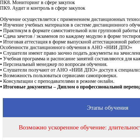
ПК8. Мониторинг в сфере закупок
ПК9. Аудит и контроль в сфере закупок
Обучение осуществляется с применением дистанционных технол
⦁
Изучение учебных материалов в системе дистанционного обуче
⦁
Практикум в формате самостоятельной или групповой работы (
⦁
Сдача зачетов / экзаменов по каждому модулю в форме тестиро
⦁
Итоговая аттестация в форме выпускной аттестационной рабо
Особенности дистанционного обучения в АНО «НИИ ДПО»
⦁
Слушатели имеют право заочно подать документы на зачислен
⦁
Учебная программа и расписание занятий составляются для каж
⦁
Персональный менеджер по вопросам обучения.
⦁
Слушатели получают от АНО «НИИ ДПО» доступ к специализир
⦁
Возможность пользоваться сервисами самопроверки.
⦁
Консультации с преподавателями в режиме онлайн.
⦁
Итоговые документы – Диплом о профессиональной перепод
Этапы обучения
Возможно ускоренное обучение: длительност