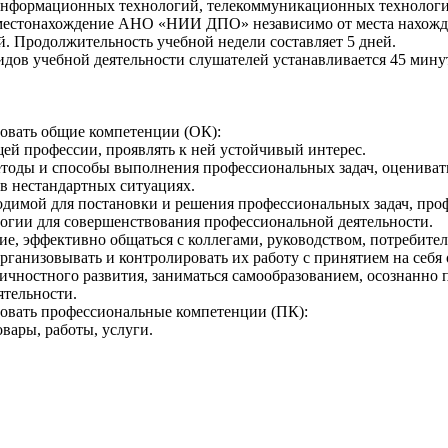
 информационных технологий, телекоммуникационных технологи
 местонахождение АНО «НИИ ДПО» независимо от места нахожде
й. Продолжительность учебной недели составляет 5 дней.
дов учебной деятельности слушателей устанавливается 45 мину
овать общие компетенции (ОК):
ей профессии, проявлять к ней устойчивый интерес.
етоды и способы выполнения профессиональных задач, оценивать
в нестандартных ситуациях.
одимой для постановки и решения профессиональных задач, про
гии для совершенствования профессиональной деятельности.
ние, эффективно общаться с коллегами, руководством, потребите
рганизовывать и контролировать их работу с принятием на себя 
личностного развития, заниматься самообразованием, осознанн
ятельности.
овать профессиональные компетенции (ПК):
вары, работы, услуги.