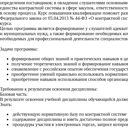
определения поставщиков; в овладении слушателями основными
единства контрактной системы в сфере закупок, ответственнос
в основу процесса. Курс повышения квалификации поможет разо
Федерального закона от 05.04.2013 № 44-ФЗ «О контрактной сис
курса.
Целью программы является формирование у слушателей адекватн
и муниципальных нужд, а также формирование необходимых ком
необходимых для профессиональной деятельности специалистов 
Задачи программы:
формирование общих знаний и практических навыков в цел
получение теоретических знаний и формирование навыков
ознакомление с российским опытом обеспечения государст
приобретение умений правильно использовать нормативно
приобретение навыков использования способов организаци
Требовании к результатам освоения дисциплины:
Базовая часть:
В результате освоения учебной дисциплины обучающийся долже
Знать:
действующую нормативную базу по контрактной системе в 
содержание дисциплины и иметь достаточно полное предс
процедуры участия в электронных торгах, запросе котиро