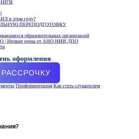
КНИГИ
)
ИЛ в этом году?
ЛЬНУЮ ПЕРЕПОДГОТОВКУ
ивающихся образовательных организаций
ДО | Низкие цены от АНО НИИ ДПО
сти
день оформления
РАССРОЧКУ
ументы
Профориентация
Как стать слушателем
нания?