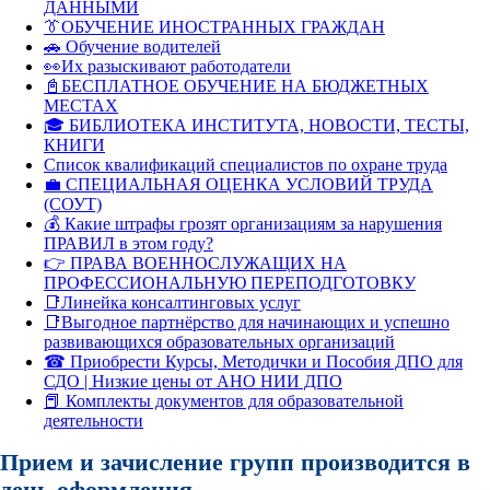
ДАННЫМИ
👔ОБУЧЕНИЕ ИНОСТРАННЫХ ГРАЖДАН
🚗 Обучение водителей
👀Их разыскивают работодатели
📓БЕСПЛАТНОЕ ОБУЧЕНИЕ НА БЮДЖЕТНЫХ
МЕСТАХ
🎓 БИБЛИОТЕКА ИНСТИТУТА, НОВОСТИ, ТЕСТЫ,
КНИГИ
Список квалификаций специалистов по охране труда
💼 СПЕЦИАЛЬНАЯ ОЦЕНКА УСЛОВИЙ ТРУДА
(СОУТ)
💰 Какие штрафы грозят организациям за нарушения
ПРАВИЛ в этом году?
👉 ПРАВА ВОЕННОСЛУЖАЩИХ НА
ПРОФЕССИОНАЛЬНУЮ ПЕРЕПОДГОТОВКУ
📑Линейка консалтинговых услуг
📑Выгодное партнёрство для начинающих и успешно
развивающихся образовательных организаций
☎ Приобрести Курсы, Методички и Пособия ДПО для
СДО | Низкие цены от АНО НИИ ДПО
📕 Комплекты документов для образовательной
деятельности
Прием и зачисление групп производится в
день оформления