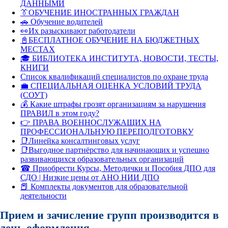
ДАННЫМИ
👔ОБУЧЕНИЕ ИНОСТРАННЫХ ГРАЖДАН
🚗 Обучение водителей
👀Их разыскивают работодатели
📓БЕСПЛАТНОЕ ОБУЧЕНИЕ НА БЮДЖЕТНЫХ
МЕСТАХ
🎓 БИБЛИОТЕКА ИНСТИТУТА, НОВОСТИ, ТЕСТЫ,
КНИГИ
Список квалификаций специалистов по охране труда
💼 СПЕЦИАЛЬНАЯ ОЦЕНКА УСЛОВИЙ ТРУДА
(СОУТ)
💰 Какие штрафы грозят организациям за нарушения
ПРАВИЛ в этом году?
👉 ПРАВА ВОЕННОСЛУЖАЩИХ НА
ПРОФЕССИОНАЛЬНУЮ ПЕРЕПОДГОТОВКУ
📑Линейка консалтинговых услуг
📑Выгодное партнёрство для начинающих и успешно
развивающихся образовательных организаций
☎ Приобрести Курсы, Методички и Пособия ДПО для
СДО | Низкие цены от АНО НИИ ДПО
📕 Комплекты документов для образовательной
деятельности
Прием и зачисление групп производится в
день оформления