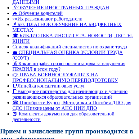
ДАННЫМИ
👔ОБУЧЕНИЕ ИНОСТРАННЫХ ГРАЖДАН
🚗 Обучение водителей
👀Их разыскивают работодатели
📓БЕСПЛАТНОЕ ОБУЧЕНИЕ НА БЮДЖЕТНЫХ
МЕСТАХ
🎓 БИБЛИОТЕКА ИНСТИТУТА, НОВОСТИ, ТЕСТЫ,
КНИГИ
Список квалификаций специалистов по охране труда
💼 СПЕЦИАЛЬНАЯ ОЦЕНКА УСЛОВИЙ ТРУДА
(СОУТ)
💰 Какие штрафы грозят организациям за нарушения
ПРАВИЛ в этом году?
👉 ПРАВА ВОЕННОСЛУЖАЩИХ НА
ПРОФЕССИОНАЛЬНУЮ ПЕРЕПОДГОТОВКУ
📑Линейка консалтинговых услуг
📑Выгодное партнёрство для начинающих и успешно
развивающихся образовательных организаций
☎ Приобрести Курсы, Методички и Пособия ДПО для
СДО | Низкие цены от АНО НИИ ДПО
📕 Комплекты документов для образовательной
деятельности
Прием и зачисление групп производится в
день оформления