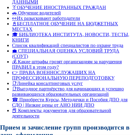
ДАННЫМИ
👔ОБУЧЕНИЕ ИНОСТРАННЫХ ГРАЖДАН
🚗 Обучение водителей
👀Их разыскивают работодатели
📓БЕСПЛАТНОЕ ОБУЧЕНИЕ НА БЮДЖЕТНЫХ
МЕСТАХ
🎓 БИБЛИОТЕКА ИНСТИТУТА, НОВОСТИ, ТЕСТЫ,
КНИГИ
Список квалификаций специалистов по охране труда
💼 СПЕЦИАЛЬНАЯ ОЦЕНКА УСЛОВИЙ ТРУДА
(СОУТ)
💰 Какие штрафы грозят организациям за нарушения
ПРАВИЛ в этом году?
👉 ПРАВА ВОЕННОСЛУЖАЩИХ НА
ПРОФЕССИОНАЛЬНУЮ ПЕРЕПОДГОТОВКУ
📑Линейка консалтинговых услуг
📑Выгодное партнёрство для начинающих и успешно
развивающихся образовательных организаций
☎ Приобрести Курсы, Методички и Пособия ДПО для
СДО | Низкие цены от АНО НИИ ДПО
📕 Комплекты документов для образовательной
деятельности
Прием и зачисление групп производится в
день оформления