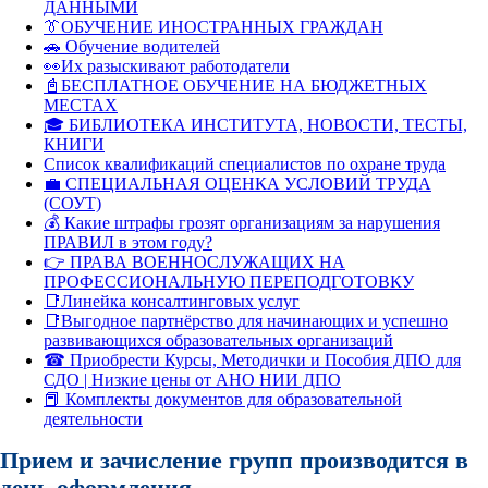
ДАННЫМИ
👔ОБУЧЕНИЕ ИНОСТРАННЫХ ГРАЖДАН
🚗 Обучение водителей
👀Их разыскивают работодатели
📓БЕСПЛАТНОЕ ОБУЧЕНИЕ НА БЮДЖЕТНЫХ
МЕСТАХ
🎓 БИБЛИОТЕКА ИНСТИТУТА, НОВОСТИ, ТЕСТЫ,
КНИГИ
Список квалификаций специалистов по охране труда
💼 СПЕЦИАЛЬНАЯ ОЦЕНКА УСЛОВИЙ ТРУДА
(СОУТ)
💰 Какие штрафы грозят организациям за нарушения
ПРАВИЛ в этом году?
👉 ПРАВА ВОЕННОСЛУЖАЩИХ НА
ПРОФЕССИОНАЛЬНУЮ ПЕРЕПОДГОТОВКУ
📑Линейка консалтинговых услуг
📑Выгодное партнёрство для начинающих и успешно
развивающихся образовательных организаций
☎ Приобрести Курсы, Методички и Пособия ДПО для
СДО | Низкие цены от АНО НИИ ДПО
📕 Комплекты документов для образовательной
деятельности
Прием и зачисление групп производится в
день оформления