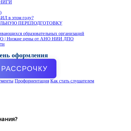
КНИГИ
)
ИЛ в этом году?
ЛЬНУЮ ПЕРЕПОДГОТОВКУ
ивающихся образовательных организаций
ДО | Низкие цены от АНО НИИ ДПО
сти
день оформления
РАССРОЧКУ
ументы
Профориентация
Как стать слушателем
нания?