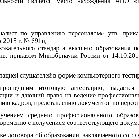
тельности является место нахождения АНО 
иалист по управлению персоналом» утв. прик
 2015 г. № 691н;
зовательного стандарта высшего образования п
 утв. приказом Минобрнауки России от 14.10.2
тацией слушателей в форме компьютерного тести
ошедшим итоговую аттестацию, выдается д
ции и дающий право на ведение профессиональ
нию кадров, представлению документов по персон
чением среднего профессионального образов
временно с получением соответствующего докуме
е договора об образовании, заключаемого со сл