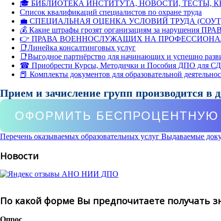
🎓 БИБЛИОТЕКА ИНСТИТУТА, НОВОСТИ, ТЕСТЫ, 
Список квалификаций специалистов по охране труда
💼 СПЕЦИАЛЬНАЯ ОЦЕНКА УСЛОВИЙ ТРУДА (СОУТ
💰 Какие штрафы грозят организациям за нарушения ПРАВ
👉 ПРАВА ВОЕННОСЛУЖАЩИХ НА ПРОФЕССИОНА
📑Линейка консалтинговых услуг
📑Выгодное партнёрство для начинающих и успешно разв
☎ Приобрести Курсы, Методички и Пособия ДПО для С
📕 Комплекты документов для образовательной деятельно
Прием и зачисление групп производится в 
ОФОРМИТЬ БЕСПРОЦЕНТНУЮ 
Перечень оказываемых образовательных услуг
Выдаваемые док
Новости
По какой форме Вы предпочитаете получать з
Опрос