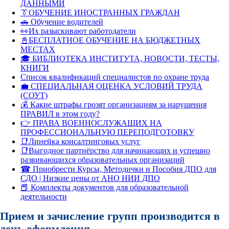
ДАННЫМИ
👔ОБУЧЕНИЕ ИНОСТРАННЫХ ГРАЖДАН
🚗 Обучение водителей
👀Их разыскивают работодатели
📓БЕСПЛАТНОЕ ОБУЧЕНИЕ НА БЮДЖЕТНЫХ
МЕСТАХ
🎓 БИБЛИОТЕКА ИНСТИТУТА, НОВОСТИ, ТЕСТЫ,
КНИГИ
Список квалификаций специалистов по охране труда
💼 СПЕЦИАЛЬНАЯ ОЦЕНКА УСЛОВИЙ ТРУДА
(СОУТ)
💰 Какие штрафы грозят организациям за нарушения
ПРАВИЛ в этом году?
👉 ПРАВА ВОЕННОСЛУЖАЩИХ НА
ПРОФЕССИОНАЛЬНУЮ ПЕРЕПОДГОТОВКУ
📑Линейка консалтинговых услуг
📑Выгодное партнёрство для начинающих и успешно
развивающихся образовательных организаций
☎ Приобрести Курсы, Методички и Пособия ДПО для
СДО | Низкие цены от АНО НИИ ДПО
📕 Комплекты документов для образовательной
деятельности
Прием и зачисление групп производится в
день оформления