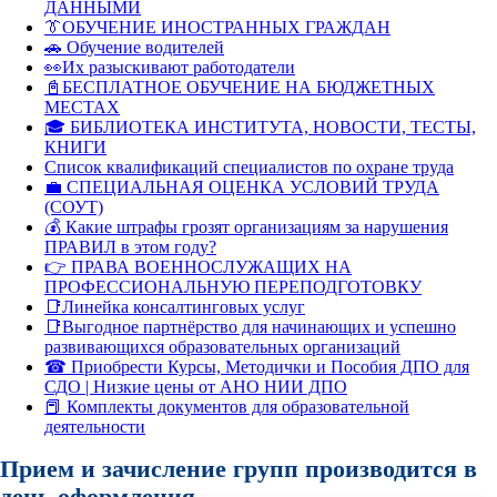
ДАННЫМИ
👔ОБУЧЕНИЕ ИНОСТРАННЫХ ГРАЖДАН
🚗 Обучение водителей
👀Их разыскивают работодатели
📓БЕСПЛАТНОЕ ОБУЧЕНИЕ НА БЮДЖЕТНЫХ
МЕСТАХ
🎓 БИБЛИОТЕКА ИНСТИТУТА, НОВОСТИ, ТЕСТЫ,
КНИГИ
Список квалификаций специалистов по охране труда
💼 СПЕЦИАЛЬНАЯ ОЦЕНКА УСЛОВИЙ ТРУДА
(СОУТ)
💰 Какие штрафы грозят организациям за нарушения
ПРАВИЛ в этом году?
👉 ПРАВА ВОЕННОСЛУЖАЩИХ НА
ПРОФЕССИОНАЛЬНУЮ ПЕРЕПОДГОТОВКУ
📑Линейка консалтинговых услуг
📑Выгодное партнёрство для начинающих и успешно
развивающихся образовательных организаций
☎ Приобрести Курсы, Методички и Пособия ДПО для
СДО | Низкие цены от АНО НИИ ДПО
📕 Комплекты документов для образовательной
деятельности
Прием и зачисление групп производится в
день оформления