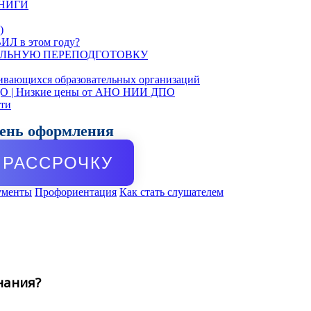
КНИГИ
)
ИЛ в этом году?
ЛЬНУЮ ПЕРЕПОДГОТОВКУ
ивающихся образовательных организаций
ДО | Низкие цены от АНО НИИ ДПО
сти
день оформления
РАССРОЧКУ
ументы
Профориентация
Как стать слушателем
нания?