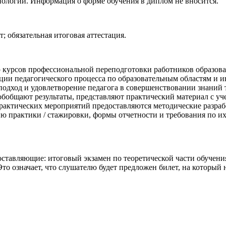
нологий. Информация о форме обучения в диплом не вносится.
; обязательная итоговая аттестация.
 курсов профессиональной переподготовки работников образован
ции педагогического процесса по образовательным областям и 
одход и удовлетворение педагога в совершенствовании знаний 
бобщают результаты, представляют практический материал с уч
рактических мероприятий предоставляются методические разрабо
 практики / стажировки, формы отчетности и требования по их
ставляющие: итоговый экзамен по теоретической части обучения
то означает, что слушателю будет предложен билет, на который