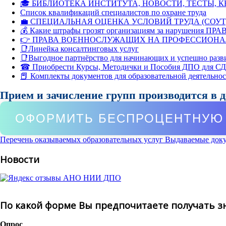
🎓 БИБЛИОТЕКА ИНСТИТУТА, НОВОСТИ, ТЕСТЫ, 
Список квалификаций специалистов по охране труда
💼 СПЕЦИАЛЬНАЯ ОЦЕНКА УСЛОВИЙ ТРУДА (СОУТ
💰 Какие штрафы грозят организациям за нарушения ПРАВ
👉 ПРАВА ВОЕННОСЛУЖАЩИХ НА ПРОФЕССИОНА
📑Линейка консалтинговых услуг
📑Выгодное партнёрство для начинающих и успешно разв
☎ Приобрести Курсы, Методички и Пособия ДПО для С
📕 Комплекты документов для образовательной деятельно
Прием и зачисление групп производится в 
ОФОРМИТЬ БЕСПРОЦЕНТНУЮ 
Перечень оказываемых образовательных услуг
Выдаваемые док
Новости
По какой форме Вы предпочитаете получать з
Опрос