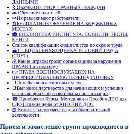
ДАННЫМИ
👔ОБУЧЕНИЕ ИНОСТРАННЫХ ГРАЖДАН
🚗 Обучение водителей
👀Их разыскивают работодатели
📓БЕСПЛАТНОЕ ОБУЧЕНИЕ НА БЮДЖЕТНЫХ
МЕСТАХ
🎓 БИБЛИОТЕКА ИНСТИТУТА, НОВОСТИ, ТЕСТЫ,
КНИГИ
Список квалификаций специалистов по охране труда
💼 СПЕЦИАЛЬНАЯ ОЦЕНКА УСЛОВИЙ ТРУДА
(СОУТ)
💰 Какие штрафы грозят организациям за нарушения
ПРАВИЛ в этом году?
👉 ПРАВА ВОЕННОСЛУЖАЩИХ НА
ПРОФЕССИОНАЛЬНУЮ ПЕРЕПОДГОТОВКУ
📑Линейка консалтинговых услуг
📑Выгодное партнёрство для начинающих и успешно
развивающихся образовательных организаций
☎ Приобрести Курсы, Методички и Пособия ДПО для
СДО | Низкие цены от АНО НИИ ДПО
📕 Комплекты документов для образовательной
деятельности
Прием и зачисление групп производится в
день оформления