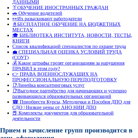
ДАННЫМИ
👔ОБУЧЕНИЕ ИНОСТРАННЫХ ГРАЖДАН
🚗 Обучение водителей
👀Их разыскивают работодатели
📓БЕСПЛАТНОЕ ОБУЧЕНИЕ НА БЮДЖЕТНЫХ
МЕСТАХ
🎓 БИБЛИОТЕКА ИНСТИТУТА, НОВОСТИ, ТЕСТЫ,
КНИГИ
Список квалификаций специалистов по охране труда
💼 СПЕЦИАЛЬНАЯ ОЦЕНКА УСЛОВИЙ ТРУДА
(СОУТ)
💰 Какие штрафы грозят организациям за нарушения
ПРАВИЛ в этом году?
👉 ПРАВА ВОЕННОСЛУЖАЩИХ НА
ПРОФЕССИОНАЛЬНУЮ ПЕРЕПОДГОТОВКУ
📑Линейка консалтинговых услуг
📑Выгодное партнёрство для начинающих и успешно
развивающихся образовательных организаций
☎ Приобрести Курсы, Методички и Пособия ДПО для
СДО | Низкие цены от АНО НИИ ДПО
📕 Комплекты документов для образовательной
деятельности
Прием и зачисление групп производится в
день оформления