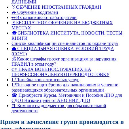
ДАННЫМИ
👔ОБУЧЕНИЕ ИНОСТРАННЫХ ГРАЖДАН
🚗 Обучение водителей
👀Их разыскивают работодатели
📓БЕСПЛАТНОЕ ОБУЧЕНИЕ НА БЮДЖЕТНЫХ
МЕСТАХ
🎓 БИБЛИОТЕКА ИНСТИТУТА, НОВОСТИ, ТЕСТЫ,
КНИГИ
Список квалификаций специалистов по охране труда
💼 СПЕЦИАЛЬНАЯ ОЦЕНКА УСЛОВИЙ ТРУДА
(СОУТ)
💰 Какие штрафы грозят организациям за нарушения
ПРАВИЛ в этом году?
👉 ПРАВА ВОЕННОСЛУЖАЩИХ НА
ПРОФЕССИОНАЛЬНУЮ ПЕРЕПОДГОТОВКУ
📑Линейка консалтинговых услуг
📑Выгодное партнёрство для начинающих и успешно
развивающихся образовательных организаций
☎ Приобрести Курсы, Методички и Пособия ДПО для
СДО | Низкие цены от АНО НИИ ДПО
📕 Комплекты документов для образовательной
деятельности
Прием и зачисление групп производится в
день оформления