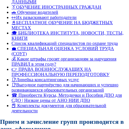
ДАННЫМИ
👔ОБУЧЕНИЕ ИНОСТРАННЫХ ГРАЖДАН
🚗 Обучение водителей
👀Их разыскивают работодатели
📓БЕСПЛАТНОЕ ОБУЧЕНИЕ НА БЮДЖЕТНЫХ
МЕСТАХ
🎓 БИБЛИОТЕКА ИНСТИТУТА, НОВОСТИ, ТЕСТЫ,
КНИГИ
Список квалификаций специалистов по охране труда
💼 СПЕЦИАЛЬНАЯ ОЦЕНКА УСЛОВИЙ ТРУДА
(СОУТ)
💰 Какие штрафы грозят организациям за нарушения
ПРАВИЛ в этом году?
👉 ПРАВА ВОЕННОСЛУЖАЩИХ НА
ПРОФЕССИОНАЛЬНУЮ ПЕРЕПОДГОТОВКУ
📑Линейка консалтинговых услуг
📑Выгодное партнёрство для начинающих и успешно
развивающихся образовательных организаций
☎ Приобрести Курсы, Методички и Пособия ДПО для
СДО | Низкие цены от АНО НИИ ДПО
📕 Комплекты документов для образовательной
деятельности
Прием и зачисление групп производится в
день оформления