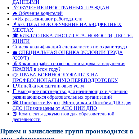
ДАННЫМИ
👔ОБУЧЕНИЕ ИНОСТРАННЫХ ГРАЖДАН
🚗 Обучение водителей
👀Их разыскивают работодатели
📓БЕСПЛАТНОЕ ОБУЧЕНИЕ НА БЮДЖЕТНЫХ
МЕСТАХ
🎓 БИБЛИОТЕКА ИНСТИТУТА, НОВОСТИ, ТЕСТЫ,
КНИГИ
Список квалификаций специалистов по охране труда
💼 СПЕЦИАЛЬНАЯ ОЦЕНКА УСЛОВИЙ ТРУДА
(СОУТ)
💰 Какие штрафы грозят организациям за нарушения
ПРАВИЛ в этом году?
👉 ПРАВА ВОЕННОСЛУЖАЩИХ НА
ПРОФЕССИОНАЛЬНУЮ ПЕРЕПОДГОТОВКУ
📑Линейка консалтинговых услуг
📑Выгодное партнёрство для начинающих и успешно
развивающихся образовательных организаций
☎ Приобрести Курсы, Методички и Пособия ДПО для
СДО | Низкие цены от АНО НИИ ДПО
📕 Комплекты документов для образовательной
деятельности
Прием и зачисление групп производится в
день оформления