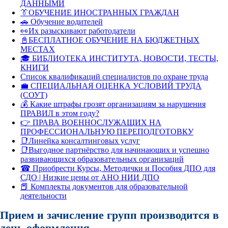
ДАННЫМИ
👔ОБУЧЕНИЕ ИНОСТРАННЫХ ГРАЖДАН
🚗 Обучение водителей
👀Их разыскивают работодатели
📓БЕСПЛАТНОЕ ОБУЧЕНИЕ НА БЮДЖЕТНЫХ
МЕСТАХ
🎓 БИБЛИОТЕКА ИНСТИТУТА, НОВОСТИ, ТЕСТЫ,
КНИГИ
Список квалификаций специалистов по охране труда
💼 СПЕЦИАЛЬНАЯ ОЦЕНКА УСЛОВИЙ ТРУДА
(СОУТ)
💰 Какие штрафы грозят организациям за нарушения
ПРАВИЛ в этом году?
👉 ПРАВА ВОЕННОСЛУЖАЩИХ НА
ПРОФЕССИОНАЛЬНУЮ ПЕРЕПОДГОТОВКУ
📑Линейка консалтинговых услуг
📑Выгодное партнёрство для начинающих и успешно
развивающихся образовательных организаций
☎ Приобрести Курсы, Методички и Пособия ДПО для
СДО | Низкие цены от АНО НИИ ДПО
📕 Комплекты документов для образовательной
деятельности
Прием и зачисление групп производится в
день оформления