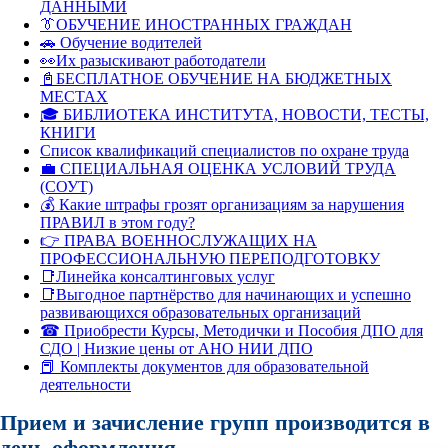
ДАННЫМИ
👔ОБУЧЕНИЕ ИНОСТРАННЫХ ГРАЖДАН
🚗 Обучение водителей
👀Их разыскивают работодатели
📓БЕСПЛАТНОЕ ОБУЧЕНИЕ НА БЮДЖЕТНЫХ
МЕСТАХ
🎓 БИБЛИОТЕКА ИНСТИТУТА, НОВОСТИ, ТЕСТЫ,
КНИГИ
Список квалификаций специалистов по охране труда
💼 СПЕЦИАЛЬНАЯ ОЦЕНКА УСЛОВИЙ ТРУДА
(СОУТ)
💰 Какие штрафы грозят организациям за нарушения
ПРАВИЛ в этом году?
👉 ПРАВА ВОЕННОСЛУЖАЩИХ НА
ПРОФЕССИОНАЛЬНУЮ ПЕРЕПОДГОТОВКУ
📑Линейка консалтинговых услуг
📑Выгодное партнёрство для начинающих и успешно
развивающихся образовательных организаций
☎ Приобрести Курсы, Методички и Пособия ДПО для
СДО | Низкие цены от АНО НИИ ДПО
📕 Комплекты документов для образовательной
деятельности
Прием и зачисление групп производится в
день оформления