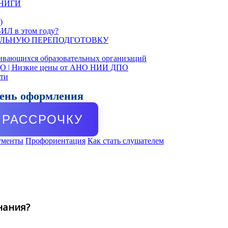
КНИГИ
)
ИЛ в этом году?
ЛЬНУЮ ПЕРЕПОДГОТОВКУ
ивающихся образовательных организаций
ДО | Низкие цены от АНО НИИ ДПО
сти
день оформления
РАССРОЧКУ
ументы
Профориентация
Как стать слушателем
нания?