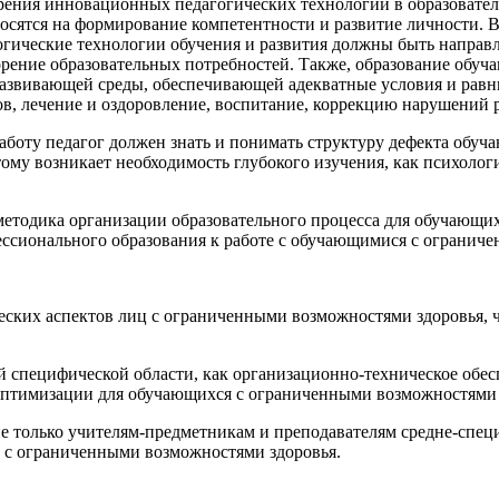
дрения инновационных педагогических технологий в образовате
осятся на формирование компетентности и развитие личности. В
гические технологии обучения и развития должны быть направл
рение образовательных потребностей. Также, образование обу
-развивающей среды, обеспечивающей адекватные условия и ра
ов, лечение и оздоровление, воспитание, коррекцию нарушений 
боту педагог должен знать и понимать структуру дефекта обуча
му возникает необходимость глубокого изучения, как психолог
етодика организации образовательного процесса для обучающих
ессионального образования к работе с обучающимися с огранич
ских аспектов лиц с ограниченными возможностями здоровья, ч
 специфической области, как организационно-техническое обес
птимизации для обучающихся с ограниченными возможностями здо
не только учителям-предметникам и преподавателям средне-спе
 с ограниченными возможностями здоровья.