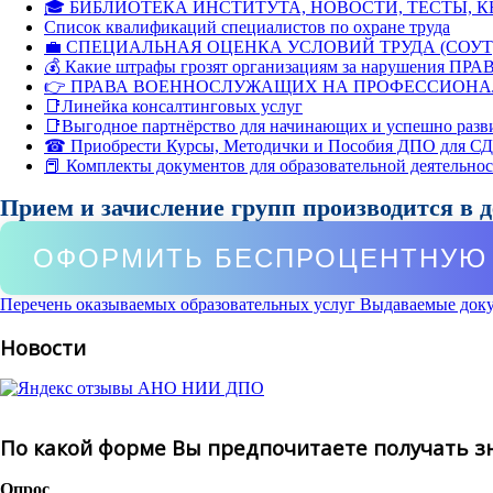
🎓 БИБЛИОТЕКА ИНСТИТУТА, НОВОСТИ, ТЕСТЫ, 
Список квалификаций специалистов по охране труда
💼 СПЕЦИАЛЬНАЯ ОЦЕНКА УСЛОВИЙ ТРУДА (СОУТ
💰 Какие штрафы грозят организациям за нарушения ПРАВ
👉 ПРАВА ВОЕННОСЛУЖАЩИХ НА ПРОФЕССИОНА
📑Линейка консалтинговых услуг
📑Выгодное партнёрство для начинающих и успешно разв
☎ Приобрести Курсы, Методички и Пособия ДПО для С
📕 Комплекты документов для образовательной деятельно
Прием и зачисление групп производится в 
ОФОРМИТЬ БЕСПРОЦЕНТНУЮ 
Перечень оказываемых образовательных услуг
Выдаваемые док
Новости
По какой форме Вы предпочитаете получать з
Опрос