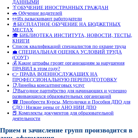
ДАННЫМИ
👔ОБУЧЕНИЕ ИНОСТРАННЫХ ГРАЖДАН
🚗 Обучение водителей
👀Их разыскивают работодатели
📓БЕСПЛАТНОЕ ОБУЧЕНИЕ НА БЮДЖЕТНЫХ
МЕСТАХ
🎓 БИБЛИОТЕКА ИНСТИТУТА, НОВОСТИ, ТЕСТЫ,
КНИГИ
Список квалификаций специалистов по охране труда
💼 СПЕЦИАЛЬНАЯ ОЦЕНКА УСЛОВИЙ ТРУДА
(СОУТ)
💰 Какие штрафы грозят организациям за нарушения
ПРАВИЛ в этом году?
👉 ПРАВА ВОЕННОСЛУЖАЩИХ НА
ПРОФЕССИОНАЛЬНУЮ ПЕРЕПОДГОТОВКУ
📑Линейка консалтинговых услуг
📑Выгодное партнёрство для начинающих и успешно
развивающихся образовательных организаций
☎ Приобрести Курсы, Методички и Пособия ДПО для
СДО | Низкие цены от АНО НИИ ДПО
📕 Комплекты документов для образовательной
деятельности
Прием и зачисление групп производится в
день оформления