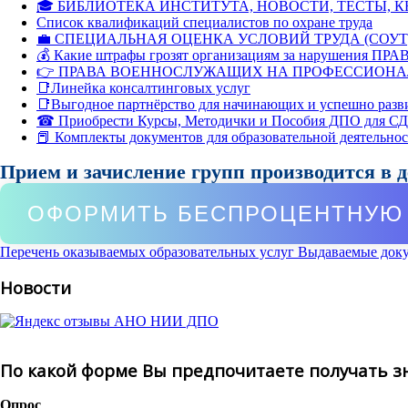
🎓 БИБЛИОТЕКА ИНСТИТУТА, НОВОСТИ, ТЕСТЫ, 
Список квалификаций специалистов по охране труда
💼 СПЕЦИАЛЬНАЯ ОЦЕНКА УСЛОВИЙ ТРУДА (СОУТ
💰 Какие штрафы грозят организациям за нарушения ПРАВ
👉 ПРАВА ВОЕННОСЛУЖАЩИХ НА ПРОФЕССИОНА
📑Линейка консалтинговых услуг
📑Выгодное партнёрство для начинающих и успешно разв
☎ Приобрести Курсы, Методички и Пособия ДПО для С
📕 Комплекты документов для образовательной деятельно
Прием и зачисление групп производится в 
ОФОРМИТЬ БЕСПРОЦЕНТНУЮ 
Перечень оказываемых образовательных услуг
Выдаваемые док
Новости
По какой форме Вы предпочитаете получать з
Опрос