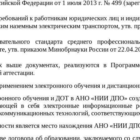
ийской Федерации от 1 июля 2013 г. № 499 (зарег
ребований к работникам юридических лиц и инд
им наземным электрическим транспортом, утв. пр
овательного стандарта среднего профессионал
е, утв. приказом Минобрнауки России от 22.04.20
ых выше документах, реализуются в Программ
 аттестации.
применением электронного обучения и дистанцио
тронного обучения и ДОТ в АНО «НИИ ДПО» созд
ающей в себя электронные информационные ре
коммуникационных технологий, соответствующих 
ности является место нахождения АНО «НИИ ДПО
е договора об образовании, заключаемого со сл