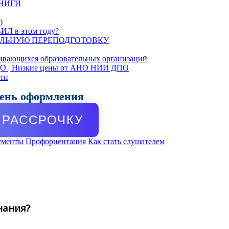
КНИГИ
)
ИЛ в этом году?
ЛЬНУЮ ПЕРЕПОДГОТОВКУ
ивающихся образовательных организаций
ДО | Низкие цены от АНО НИИ ДПО
сти
день оформления
РАССРОЧКУ
ументы
Профориентация
Как стать слушателем
нания?