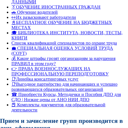
ДАННЫМИ
👔ОБУЧЕНИЕ ИНОСТРАННЫХ ГРАЖДАН
🚗 Обучение водителей
👀Их разыскивают работодатели
📓БЕСПЛАТНОЕ ОБУЧЕНИЕ НА БЮДЖЕТНЫХ
МЕСТАХ
🎓 БИБЛИОТЕКА ИНСТИТУТА, НОВОСТИ, ТЕСТЫ,
КНИГИ
Список квалификаций специалистов по охране труда
💼 СПЕЦИАЛЬНАЯ ОЦЕНКА УСЛОВИЙ ТРУДА
(СОУТ)
💰 Какие штрафы грозят организациям за нарушения
ПРАВИЛ в этом году?
👉 ПРАВА ВОЕННОСЛУЖАЩИХ НА
ПРОФЕССИОНАЛЬНУЮ ПЕРЕПОДГОТОВКУ
📑Линейка консалтинговых услуг
📑Выгодное партнёрство для начинающих и успешно
развивающихся образовательных организаций
☎ Приобрести Курсы, Методички и Пособия ДПО для
СДО | Низкие цены от АНО НИИ ДПО
📕 Комплекты документов для образовательной
деятельности
Прием и зачисление групп производится в
день оформления