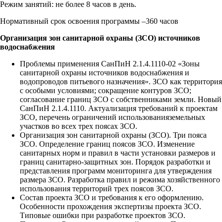
Режим занятий: не более 8 часов в день.
Нормативный срок освоения программы –360 часов
Организация зон санитарной охраны (ЗСО) источников
водоснабжения
Проблемы применения СанПиН 2.1.4.1110-02 «Зоны
санитарной охраны источников водоснабжения и
водопроводов питьевого назначения». ЗСО как территория
с особыми условиями; сокращение контуров ЗСО;
согласование границ ЗСО с собственниками земли. Новый
СанПиН 2.1.4.1110. Актуализация требований к проектам
ЗСО, перечень ограничений использованияземельных
участков во всех трех поясах ЗСО.
Организация зон санитарной охраны (ЗСО). Три пояса
ЗСО. Определение границ поясов ЗСО. Изменение
санитарных норм и правил в части установки размеров и
границ санитарно-защитных зон. Порядок разработки и
представления программ мониторинга для утверждения
размера ЗСО. Разработка правил и режима хозяйственного
использования территорий трех поясов ЗСО.
Состав проекта ЗСО и требования к его оформлению.
Особенности прохождения экспертизы проекта ЗСО.
Типовые ошибки при разработке проектов ЗСО.