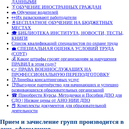
ДАННЫМИ
👔ОБУЧЕНИЕ ИНОСТРАННЫХ ГРАЖДАН
🚗 Обучение водителей
👀Их разыскивают работодатели
📓БЕСПЛАТНОЕ ОБУЧЕНИЕ НА БЮДЖЕТНЫХ
МЕСТАХ
🎓 БИБЛИОТЕКА ИНСТИТУТА, НОВОСТИ, ТЕСТЫ,
КНИГИ
Список квалификаций специалистов по охране труда
💼 СПЕЦИАЛЬНАЯ ОЦЕНКА УСЛОВИЙ ТРУДА
(СОУТ)
💰 Какие штрафы грозят организациям за нарушения
ПРАВИЛ в этом году?
👉 ПРАВА ВОЕННОСЛУЖАЩИХ НА
ПРОФЕССИОНАЛЬНУЮ ПЕРЕПОДГОТОВКУ
📑Линейка консалтинговых услуг
📑Выгодное партнёрство для начинающих и успешно
развивающихся образовательных организаций
☎ Приобрести Курсы, Методички и Пособия ДПО для
СДО | Низкие цены от АНО НИИ ДПО
📕 Комплекты документов для образовательной
деятельности
Прием и зачисление групп производится в
день оформления