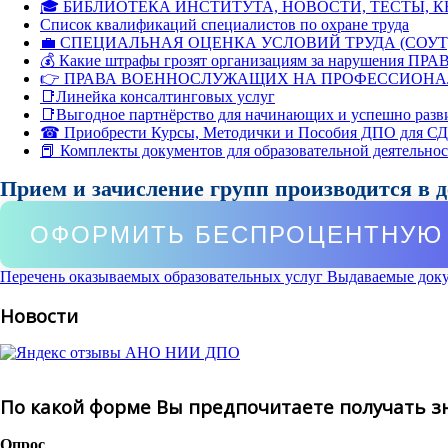
🎓 БИБЛИОТЕКА ИНСТИТУТА, НОВОСТИ, ТЕСТЫ, 
Список квалификаций специалистов по охране труда
💼 СПЕЦИАЛЬНАЯ ОЦЕНКА УСЛОВИЙ ТРУДА (СОУТ
💰 Какие штрафы грозят организациям за нарушения ПРАВ
👉 ПРАВА ВОЕННОСЛУЖАЩИХ НА ПРОФЕССИОНА
📑Линейка консалтинговых услуг
📑Выгодное партнёрство для начинающих и успешно разв
☎ Приобрести Курсы, Методички и Пособия ДПО для С
📕 Комплекты документов для образовательной деятельно
Прием и зачисление групп производится в 
ОФОРМИТЬ БЕСПРОЦЕНТНУЮ 
Перечень оказываемых образовательных услуг
Выдаваемые док
Новости
По какой форме Вы предпочитаете получать з
Опрос