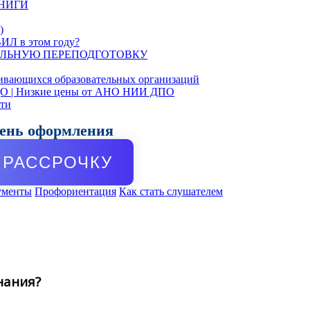
КНИГИ
)
ИЛ в этом году?
ЛЬНУЮ ПЕРЕПОДГОТОВКУ
ивающихся образовательных организаций
ДО | Низкие цены от АНО НИИ ДПО
сти
день оформления
РАССРОЧКУ
ументы
Профориентация
Как стать слушателем
нания?