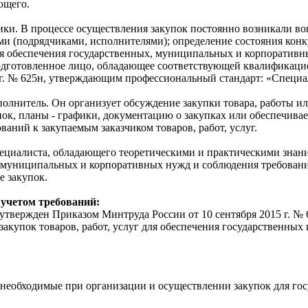
ющего.
ики. В процессе осуществления закупок постоянно возникали во
ми (подрядчиками, исполнителями); определение состояния конк
я обеспечения государственных, муниципальных и корпоративны
одготовленное лицо, обладающее соответствующей квалификаци
г. № 625н, утверждающим профессиональный стандарт: «Специал
нитель. Он организует обсуждение закупки товара, работы или 
пок, планы - графики, документацию о закупках или обеспечива
аний к закупаемым заказчиком товаров, работ, услуг.
циалиста, обладающего теоретическими и практическими знания
х, муниципальных и корпоративных нужд и соблюдения требован
е закупок.
 учетом требований:
 утвержден Приказом Минтруда России от 10 сентября 2015 г. № 
закупок товаров, работ, услуг для обеспечения государственны
.
необходимые при организации и осуществлении закупок для го