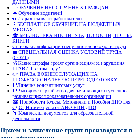
ДАННЫМИ
👔ОБУЧЕНИЕ ИНОСТРАННЫХ ГРАЖДАН
🚗 Обучение водителей
👀Их разыскивают работодатели
📓БЕСПЛАТНОЕ ОБУЧЕНИЕ НА БЮДЖЕТНЫХ
МЕСТАХ
🎓 БИБЛИОТЕКА ИНСТИТУТА, НОВОСТИ, ТЕСТЫ,
КНИГИ
Список квалификаций специалистов по охране труда
💼 СПЕЦИАЛЬНАЯ ОЦЕНКА УСЛОВИЙ ТРУДА
(СОУТ)
💰 Какие штрафы грозят организациям за нарушения
ПРАВИЛ в этом году?
👉 ПРАВА ВОЕННОСЛУЖАЩИХ НА
ПРОФЕССИОНАЛЬНУЮ ПЕРЕПОДГОТОВКУ
📑Линейка консалтинговых услуг
📑Выгодное партнёрство для начинающих и успешно
развивающихся образовательных организаций
☎ Приобрести Курсы, Методички и Пособия ДПО для
СДО | Низкие цены от АНО НИИ ДПО
📕 Комплекты документов для образовательной
деятельности
Прием и зачисление групп производится в
день оформления