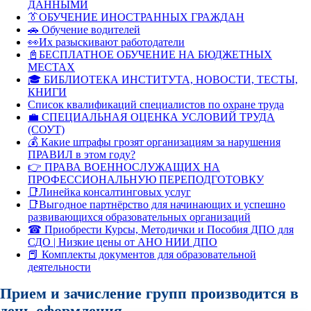
ДАННЫМИ
👔ОБУЧЕНИЕ ИНОСТРАННЫХ ГРАЖДАН
🚗 Обучение водителей
👀Их разыскивают работодатели
📓БЕСПЛАТНОЕ ОБУЧЕНИЕ НА БЮДЖЕТНЫХ
МЕСТАХ
🎓 БИБЛИОТЕКА ИНСТИТУТА, НОВОСТИ, ТЕСТЫ,
КНИГИ
Список квалификаций специалистов по охране труда
💼 СПЕЦИАЛЬНАЯ ОЦЕНКА УСЛОВИЙ ТРУДА
(СОУТ)
💰 Какие штрафы грозят организациям за нарушения
ПРАВИЛ в этом году?
👉 ПРАВА ВОЕННОСЛУЖАЩИХ НА
ПРОФЕССИОНАЛЬНУЮ ПЕРЕПОДГОТОВКУ
📑Линейка консалтинговых услуг
📑Выгодное партнёрство для начинающих и успешно
развивающихся образовательных организаций
☎ Приобрести Курсы, Методички и Пособия ДПО для
СДО | Низкие цены от АНО НИИ ДПО
📕 Комплекты документов для образовательной
деятельности
Прием и зачисление групп производится в
день оформления