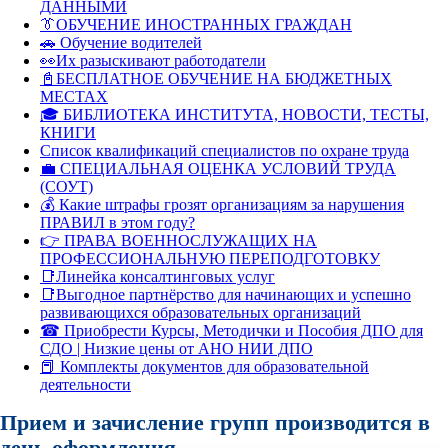
ДАННЫМИ
👔ОБУЧЕНИЕ ИНОСТРАННЫХ ГРАЖДАН
🚗 Обучение водителей
👀Их разыскивают работодатели
📓БЕСПЛАТНОЕ ОБУЧЕНИЕ НА БЮДЖЕТНЫХ
МЕСТАХ
🎓 БИБЛИОТЕКА ИНСТИТУТА, НОВОСТИ, ТЕСТЫ,
КНИГИ
Список квалификаций специалистов по охране труда
💼 СПЕЦИАЛЬНАЯ ОЦЕНКА УСЛОВИЙ ТРУДА
(СОУТ)
💰 Какие штрафы грозят организациям за нарушения
ПРАВИЛ в этом году?
👉 ПРАВА ВОЕННОСЛУЖАЩИХ НА
ПРОФЕССИОНАЛЬНУЮ ПЕРЕПОДГОТОВКУ
📑Линейка консалтинговых услуг
📑Выгодное партнёрство для начинающих и успешно
развивающихся образовательных организаций
☎ Приобрести Курсы, Методички и Пособия ДПО для
СДО | Низкие цены от АНО НИИ ДПО
📕 Комплекты документов для образовательной
деятельности
Прием и зачисление групп производится в
день оформления