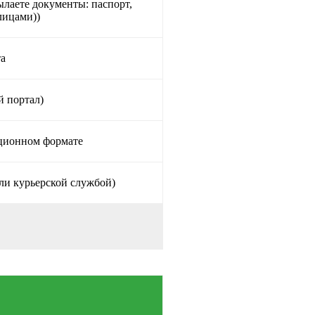
ылаете документы: паспорт,
лицами))
та
й портал)
нционном формате
ли курьерской службой)