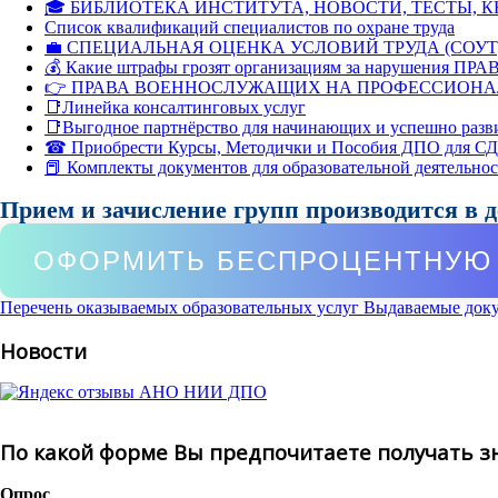
🎓 БИБЛИОТЕКА ИНСТИТУТА, НОВОСТИ, ТЕСТЫ, 
Список квалификаций специалистов по охране труда
💼 СПЕЦИАЛЬНАЯ ОЦЕНКА УСЛОВИЙ ТРУДА (СОУТ
💰 Какие штрафы грозят организациям за нарушения ПРАВ
👉 ПРАВА ВОЕННОСЛУЖАЩИХ НА ПРОФЕССИОНА
📑Линейка консалтинговых услуг
📑Выгодное партнёрство для начинающих и успешно разв
☎ Приобрести Курсы, Методички и Пособия ДПО для С
📕 Комплекты документов для образовательной деятельно
Прием и зачисление групп производится в 
ОФОРМИТЬ БЕСПРОЦЕНТНУЮ 
Перечень оказываемых образовательных услуг
Выдаваемые док
Новости
По какой форме Вы предпочитаете получать з
Опрос