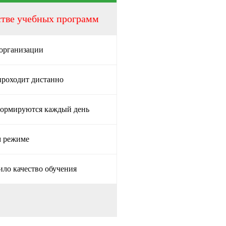
стве учебных программ
 организации
проходит дистанно
формируются каждый день
м режиме
ило качество обучения