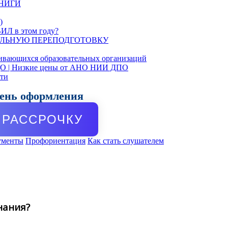
КНИГИ
)
ИЛ в этом году?
ЛЬНУЮ ПЕРЕПОДГОТОВКУ
ивающихся образовательных организаций
ДО | Низкие цены от АНО НИИ ДПО
сти
день оформления
РАССРОЧКУ
ументы
Профориентация
Как стать слушателем
нания?