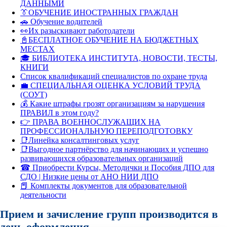
ДАННЫМИ
👔ОБУЧЕНИЕ ИНОСТРАННЫХ ГРАЖДАН
🚗 Обучение водителей
👀Их разыскивают работодатели
📓БЕСПЛАТНОЕ ОБУЧЕНИЕ НА БЮДЖЕТНЫХ
МЕСТАХ
🎓 БИБЛИОТЕКА ИНСТИТУТА, НОВОСТИ, ТЕСТЫ,
КНИГИ
Список квалификаций специалистов по охране труда
💼 СПЕЦИАЛЬНАЯ ОЦЕНКА УСЛОВИЙ ТРУДА
(СОУТ)
💰 Какие штрафы грозят организациям за нарушения
ПРАВИЛ в этом году?
👉 ПРАВА ВОЕННОСЛУЖАЩИХ НА
ПРОФЕССИОНАЛЬНУЮ ПЕРЕПОДГОТОВКУ
📑Линейка консалтинговых услуг
📑Выгодное партнёрство для начинающих и успешно
развивающихся образовательных организаций
☎ Приобрести Курсы, Методички и Пособия ДПО для
СДО | Низкие цены от АНО НИИ ДПО
📕 Комплекты документов для образовательной
деятельности
Прием и зачисление групп производится в
день оформления