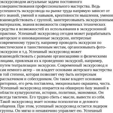
экскурсоводом актуальные задачи постоянного
совершенствования профессионального мастерства. Ведь
успешность экскурсовода на рынке труда напрямую зависит от
его знаний, умений и навыков, креативности мышления, умения
взаимодействовать с группой, заинтересовывать экскурсионным
материалом, знания возможности современных технических
средства и возможностей их использования в экскурсионной
практике. Успешный экскурсовод сегодня может разрабатывать
авторские и инновационные экскурсии, интересные
современному туристу, например проводить экскурсии по
мистическим и таинственным местам, организовывать фото-
экскурсии и т.д. Успешный экскурсовод может
взаимодействовать с разными организациями и физическими
лицами, привлекая их к проведению экскурсий, например,
путем театрализации экскурсии. Современный экскурсовод и
сам немного актер – он владеет основами актерского мастерства
в той степени, которая позволяет ему быть интересным
рассказчиком и собеседником. Он также владеет основами
риторики, его речь поставлена, эмоционально окрашена, чиста.
Успешный экскурсовод опирается на обширную базу знаний в
области культурологии, истории, политики, экономики. Он
всегда тактичен. Его трудно сбить с мысли, вывести из себя.
Такой экскурсовод знает основы психологии и делового
общения. При этом, успешный экскурсовод остается лидером
группы. Он мягко и ненавязчиво управляет ею. Успешный