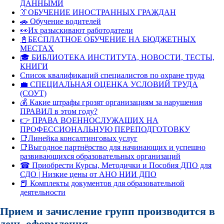
ДАННЫМИ
👔ОБУЧЕНИЕ ИНОСТРАННЫХ ГРАЖДАН
🚗 Обучение водителей
👀Их разыскивают работодатели
📓БЕСПЛАТНОЕ ОБУЧЕНИЕ НА БЮДЖЕТНЫХ
МЕСТАХ
🎓 БИБЛИОТЕКА ИНСТИТУТА, НОВОСТИ, ТЕСТЫ,
КНИГИ
Список квалификаций специалистов по охране труда
💼 СПЕЦИАЛЬНАЯ ОЦЕНКА УСЛОВИЙ ТРУДА
(СОУТ)
💰 Какие штрафы грозят организациям за нарушения
ПРАВИЛ в этом году?
👉 ПРАВА ВОЕННОСЛУЖАЩИХ НА
ПРОФЕССИОНАЛЬНУЮ ПЕРЕПОДГОТОВКУ
📑Линейка консалтинговых услуг
📑Выгодное партнёрство для начинающих и успешно
развивающихся образовательных организаций
☎ Приобрести Курсы, Методички и Пособия ДПО для
СДО | Низкие цены от АНО НИИ ДПО
📕 Комплекты документов для образовательной
деятельности
Прием и зачисление групп производится в
день оформления