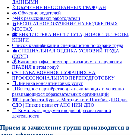
ДАННЫМИ
👔ОБУЧЕНИЕ ИНОСТРАННЫХ ГРАЖДАН
🚗 Обучение водителей
👀Их разыскивают работодатели
📓БЕСПЛАТНОЕ ОБУЧЕНИЕ НА БЮДЖЕТНЫХ
МЕСТАХ
🎓 БИБЛИОТЕКА ИНСТИТУТА, НОВОСТИ, ТЕСТЫ,
КНИГИ
Список квалификаций специалистов по охране труда
💼 СПЕЦИАЛЬНАЯ ОЦЕНКА УСЛОВИЙ ТРУДА
(СОУТ)
💰 Какие штрафы грозят организациям за нарушения
ПРАВИЛ в этом году?
👉 ПРАВА ВОЕННОСЛУЖАЩИХ НА
ПРОФЕССИОНАЛЬНУЮ ПЕРЕПОДГОТОВКУ
📑Линейка консалтинговых услуг
📑Выгодное партнёрство для начинающих и успешно
развивающихся образовательных организаций
☎ Приобрести Курсы, Методички и Пособия ДПО для
СДО | Низкие цены от АНО НИИ ДПО
📕 Комплекты документов для образовательной
деятельности
Прием и зачисление групп производится в
день оформления