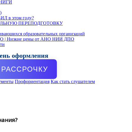
КНИГИ
)
ИЛ в этом году?
ЛЬНУЮ ПЕРЕПОДГОТОВКУ
ивающихся образовательных организаций
ДО | Низкие цены от АНО НИИ ДПО
сти
день оформления
РАССРОЧКУ
ументы
Профориентация
Как стать слушателем
нания?