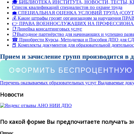
🎓 БИБЛИОТЕКА ИНСТИТУТА, НОВОСТИ, ТЕСТЫ, 
Список квалификаций специалистов по охране труда
💼 СПЕЦИАЛЬНАЯ ОЦЕНКА УСЛОВИЙ ТРУДА (СОУТ
💰 Какие штрафы грозят организациям за нарушения ПРАВ
👉 ПРАВА ВОЕННОСЛУЖАЩИХ НА ПРОФЕССИОНА
📑Линейка консалтинговых услуг
📑Выгодное партнёрство для начинающих и успешно разв
☎ Приобрести Курсы, Методички и Пособия ДПО для С
📕 Комплекты документов для образовательной деятельно
Прием и зачисление групп производится в 
ОФОРМИТЬ БЕСПРОЦЕНТНУЮ 
Перечень оказываемых образовательных услуг
Выдаваемые док
Новости
По какой форме Вы предпочитаете получать з
Опрос