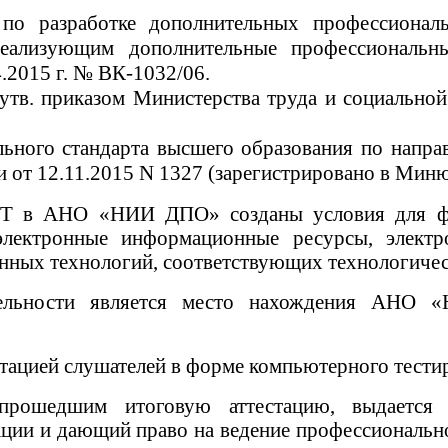
й по разработке дополнительных профессион
 реализующим дополнительные профессиональн
.2015 г. № ВК-1032/06.
утв. приказом Министерства труда и социально
льного стандарта высшего образования по напра
и от 12.11.2015 N 1327 (зарегистрировано в Миню
ОТ в АНО «НИИ ДПО» созданы условия для фу
лектронные информационные ресурсы, электро
ных технологий, соответствующих технологичес
тельности является место нахождения АНО 
тацией слушателей в форме компьютерного тести
ошедшим итоговую аттестацию, выдается д
и и дающий право на ведение профессиональной 