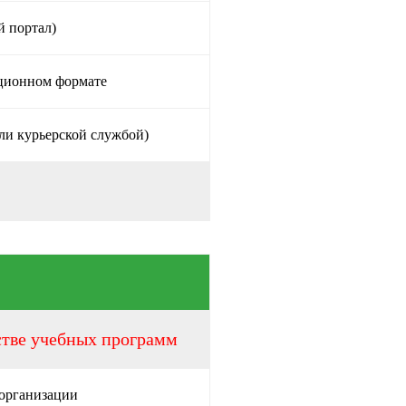
й портал)
нционном формате
ли курьерской службой)
стве учебных программ
 организации