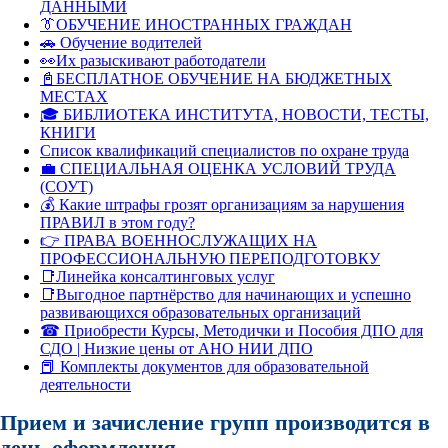
ДАННЫМИ
👔ОБУЧЕНИЕ ИНОСТРАННЫХ ГРАЖДАН
🚗 Обучение водителей
👀Их разыскивают работодатели
📓БЕСПЛАТНОЕ ОБУЧЕНИЕ НА БЮДЖЕТНЫХ
МЕСТАХ
🎓 БИБЛИОТЕКА ИНСТИТУТА, НОВОСТИ, ТЕСТЫ,
КНИГИ
Список квалификаций специалистов по охране труда
💼 СПЕЦИАЛЬНАЯ ОЦЕНКА УСЛОВИЙ ТРУДА
(СОУТ)
💰 Какие штрафы грозят организациям за нарушения
ПРАВИЛ в этом году?
👉 ПРАВА ВОЕННОСЛУЖАЩИХ НА
ПРОФЕССИОНАЛЬНУЮ ПЕРЕПОДГОТОВКУ
📑Линейка консалтинговых услуг
📑Выгодное партнёрство для начинающих и успешно
развивающихся образовательных организаций
☎ Приобрести Курсы, Методички и Пособия ДПО для
СДО | Низкие цены от АНО НИИ ДПО
📕 Комплекты документов для образовательной
деятельности
Прием и зачисление групп производится в
день оформления