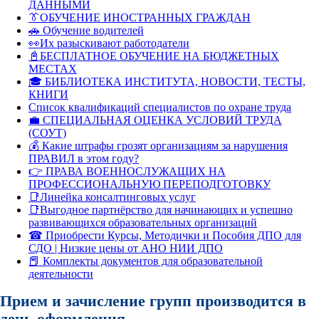
ДАННЫМИ
👔ОБУЧЕНИЕ ИНОСТРАННЫХ ГРАЖДАН
🚗 Обучение водителей
👀Их разыскивают работодатели
📓БЕСПЛАТНОЕ ОБУЧЕНИЕ НА БЮДЖЕТНЫХ
МЕСТАХ
🎓 БИБЛИОТЕКА ИНСТИТУТА, НОВОСТИ, ТЕСТЫ,
КНИГИ
Список квалификаций специалистов по охране труда
💼 СПЕЦИАЛЬНАЯ ОЦЕНКА УСЛОВИЙ ТРУДА
(СОУТ)
💰 Какие штрафы грозят организациям за нарушения
ПРАВИЛ в этом году?
👉 ПРАВА ВОЕННОСЛУЖАЩИХ НА
ПРОФЕССИОНАЛЬНУЮ ПЕРЕПОДГОТОВКУ
📑Линейка консалтинговых услуг
📑Выгодное партнёрство для начинающих и успешно
развивающихся образовательных организаций
☎ Приобрести Курсы, Методички и Пособия ДПО для
СДО | Низкие цены от АНО НИИ ДПО
📕 Комплекты документов для образовательной
деятельности
Прием и зачисление групп производится в
день оформления