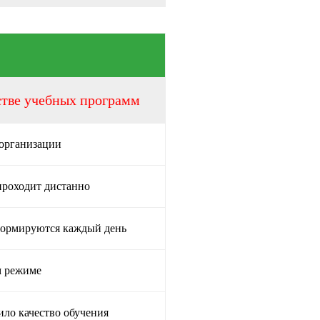
стве учебных программ
 организации
проходит дистанно
формируются каждый день
м режиме
ило качество обучения