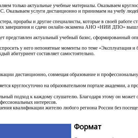
вляем только актуальные учебные материалы. Оказываем кругло
С. Оказываем услуги дистанционно и принимаем на учебу люде
тера, прорабы и другие специалисты, которые в своей работе с
 их завершения и сдачи онлайн-экзамена АНО «НИИ ДПО» вышле
т представлен актуальный учебный базис, сформированный оп
 спросить у него непонятные моменты по теме «Эксплуатация и 
ждый абитуриент составляет самостоятельно.
ии дистанционно, совмещая образование и профессиональную 
ется круглосуточно на образовательном портале академии, а п
ьный подход к каждому слушателю. Благодаря этому он может ос
офессиональных интересов.
ения квалификации жителю любого региона России без посещен
Формат