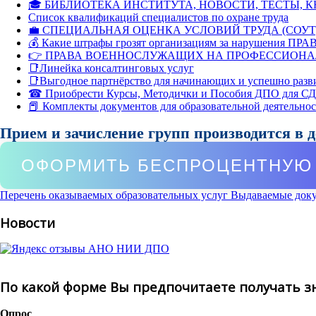
🎓 БИБЛИОТЕКА ИНСТИТУТА, НОВОСТИ, ТЕСТЫ, 
Список квалификаций специалистов по охране труда
💼 СПЕЦИАЛЬНАЯ ОЦЕНКА УСЛОВИЙ ТРУДА (СОУТ
💰 Какие штрафы грозят организациям за нарушения ПРАВ
👉 ПРАВА ВОЕННОСЛУЖАЩИХ НА ПРОФЕССИОНА
📑Линейка консалтинговых услуг
📑Выгодное партнёрство для начинающих и успешно разв
☎ Приобрести Курсы, Методички и Пособия ДПО для С
📕 Комплекты документов для образовательной деятельно
Прием и зачисление групп производится в 
ОФОРМИТЬ БЕСПРОЦЕНТНУЮ 
Перечень оказываемых образовательных услуг
Выдаваемые док
Новости
По какой форме Вы предпочитаете получать з
Опрос