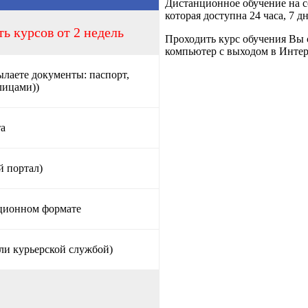
Дистанционное обучение на
которая доступна 24 часа, 7 д
ь курсов от 2 недель
Проходить курс обучения Вы 
компьютер с выходом в Интер
ылаете документы: паспорт,
лицами))
та
й портал)
нционном формате
ли курьерской службой)