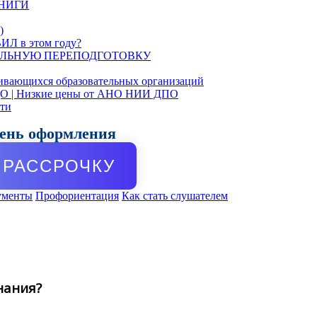
КНИГИ
)
ИЛ в этом году?
ЛЬНУЮ ПЕРЕПОДГОТОВКУ
ивающихся образовательных организаций
ДО | Низкие цены от АНО НИИ ДПО
сти
день оформления
РАССРОЧКУ
ументы
Профориентация
Как стать слушателем
нания?