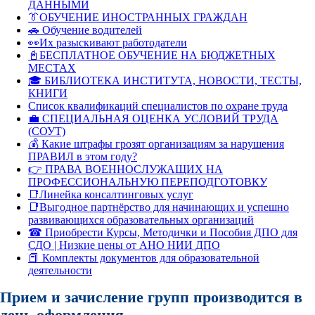
ДАННЫМИ
👔ОБУЧЕНИЕ ИНОСТРАННЫХ ГРАЖДАН
🚗 Обучение водителей
👀Их разыскивают работодатели
📓БЕСПЛАТНОЕ ОБУЧЕНИЕ НА БЮДЖЕТНЫХ
МЕСТАХ
🎓 БИБЛИОТЕКА ИНСТИТУТА, НОВОСТИ, ТЕСТЫ,
КНИГИ
Список квалификаций специалистов по охране труда
💼 СПЕЦИАЛЬНАЯ ОЦЕНКА УСЛОВИЙ ТРУДА
(СОУТ)
💰 Какие штрафы грозят организациям за нарушения
ПРАВИЛ в этом году?
👉 ПРАВА ВОЕННОСЛУЖАЩИХ НА
ПРОФЕССИОНАЛЬНУЮ ПЕРЕПОДГОТОВКУ
📑Линейка консалтинговых услуг
📑Выгодное партнёрство для начинающих и успешно
развивающихся образовательных организаций
☎ Приобрести Курсы, Методички и Пособия ДПО для
СДО | Низкие цены от АНО НИИ ДПО
📕 Комплекты документов для образовательной
деятельности
Прием и зачисление групп производится в
день оформления