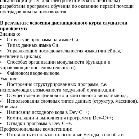
организаций (в т.ч. для электротехнического персонала)
разработана программа обучения по оказанию первой помощи
пострадавшим на производстве.
В результате освоения дистанционного курса слушатели
приобретут:
Знания о:
• Структуре программ на языке Си;
• Типах данных языка Си;
• Управляющих последовательностях языка (линейная,
ветвления, циклы);
• Способах организации модульности (функции и
управляющие последовательности);
• Файловом вводе-выводе.
Умения:
• Построения структурированных программ, т.е.
использующих возможности модульной организации;
• Осуществления файлового и консольного ввода-вывода;
• Использования сложных типов данных (структур, массивов).
Навыки:
• Написания исходного кода в Dev-C++;
• Компиляции и выполнения программ в Dev-C++;
• Отладки программ в Dev-C++.
Профессиональные компетенции:
• Готовность использовать основные методы, способы и