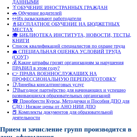
ДАННЫМИ
👔ОБУЧЕНИЕ ИНОСТРАННЫХ ГРАЖДАН
🚗 Обучение водителей
👀Их разыскивают работодатели
📓БЕСПЛАТНОЕ ОБУЧЕНИЕ НА БЮДЖЕТНЫХ
МЕСТАХ
🎓 БИБЛИОТЕКА ИНСТИТУТА, НОВОСТИ, ТЕСТЫ,
КНИГИ
Список квалификаций специалистов по охране труда
💼 СПЕЦИАЛЬНАЯ ОЦЕНКА УСЛОВИЙ ТРУДА
(СОУТ)
💰 Какие штрафы грозят организациям за нарушения
ПРАВИЛ в этом году?
👉 ПРАВА ВОЕННОСЛУЖАЩИХ НА
ПРОФЕССИОНАЛЬНУЮ ПЕРЕПОДГОТОВКУ
📑Линейка консалтинговых услуг
📑Выгодное партнёрство для начинающих и успешно
развивающихся образовательных организаций
☎ Приобрести Курсы, Методички и Пособия ДПО для
СДО | Низкие цены от АНО НИИ ДПО
📕 Комплекты документов для образовательной
деятельности
Прием и зачисление групп производится в
день оформления